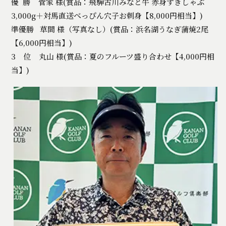
優 勝 菅家 様(賞品：飛騨古川みなと牛 赤身すきしゃぶ
3,000g＋対馬直送べっぴん穴子お刺身【8,000円相当】)
準優勝 草間 様（写真なし）(賞品：浜名湖うなぎ蒲焼2尾
【6,000円相当】)
3 位 丸山 様(賞品：夏のフルーツ盛り合わせ【4,000円相
当】)