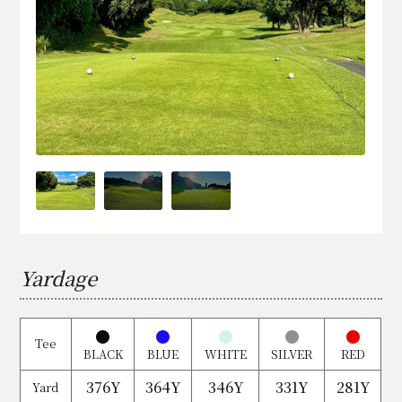
Yardage
●
●
●
●
●
Tee
BLACK
BLUE
WHITE
SILVER
RED
376Y
364Y
346Y
331Y
281Y
Yard