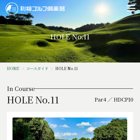
HOLE No.11
HOME
コースガイド
HOLE No.11
In Course
HOLE No.11
Par4 ／ HDCP10